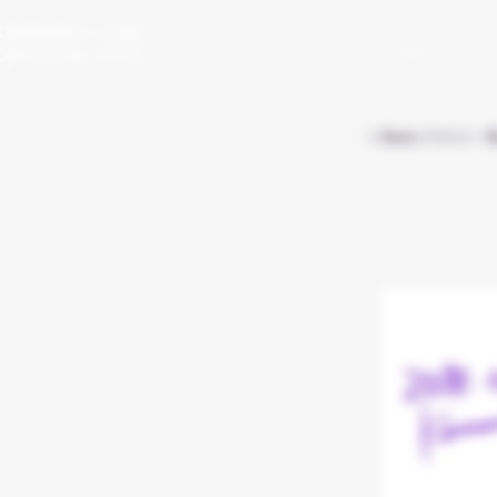
KAMURA LOW
​OFFICIAL SITE
プロフィール
漫画
< Backイラスト