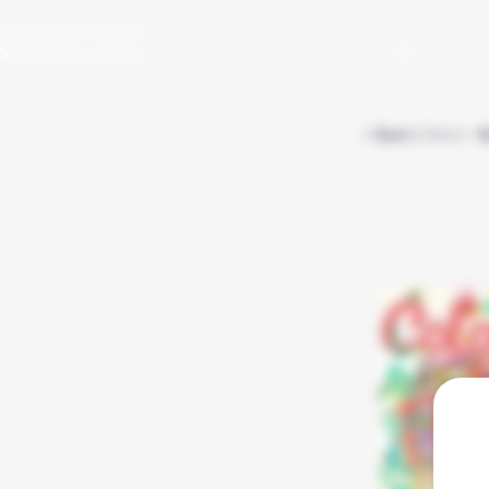
KAMURA LOW
​OFFICIAL SITE
プロフィール
漫画
< Backイラスト