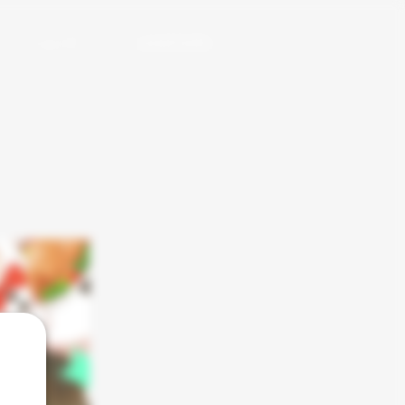
ショップ
web拍手(別窓)