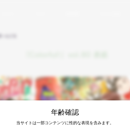
イラスト
ブログ
活動履歴
アシの小部屋
一覧へもどる
「Colorful!」vol.80 表紙
年齢確認
当サイトは一部コンテンツに性的な表現を含みます。