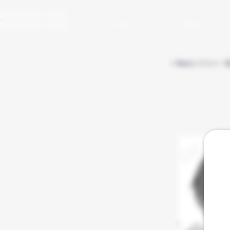
KAMURA LOW
​OFFICIAL SITE
プロフィール
漫画
< Backイラスト