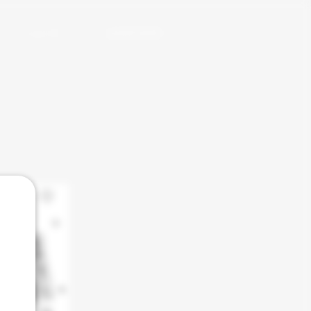
ショップ
web拍手(別窓)