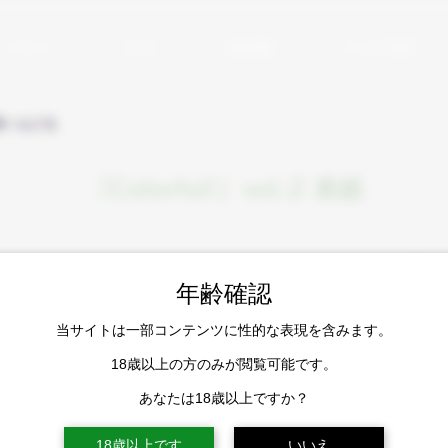
イラスト
ブログ
活動履歴
アシの小部屋
一覧へもどる
「Colorful!」vol.2 表紙
年齢確認
当サイトは一部コンテンツに性的な表現を含みます。
18歳以上の方のみが閲覧可能です。
あなたは18歳以上ですか？
18歳以上です
いいえ