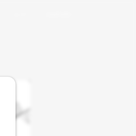
ショップ
web拍手(別窓)