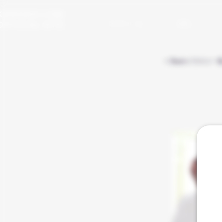
KAMURA LOW
​OFFICIAL SITE
プロフィール
漫画
< Backイラスト