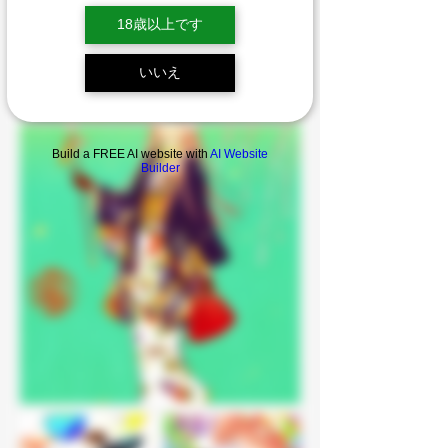
18歳以上です
いいえ
Build a FREE AI website with
AI Website
Builder